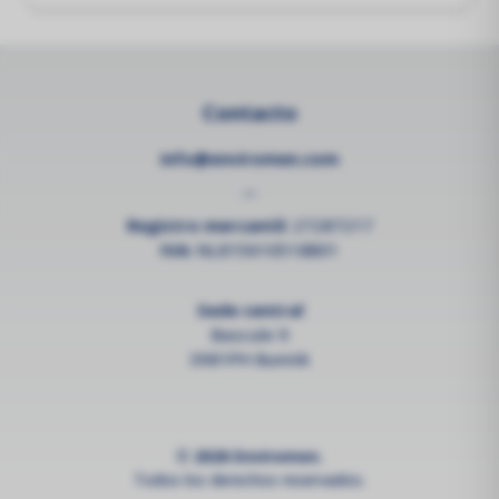
Contacto
info@enviromen.com
--
Registro mercantil:
27287217
IVA:
NL815610518B01
Sede central
Bascule 9
3981PH Bunnik
© 2026 Enviromen.
Todos los derechos reservados.