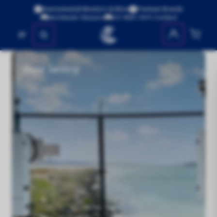
Environmental Monitors & More
Premium Brands
Worldwide Shipping
ISO 9001:2015 Certified
No se encontraron productos
Dust Sentry