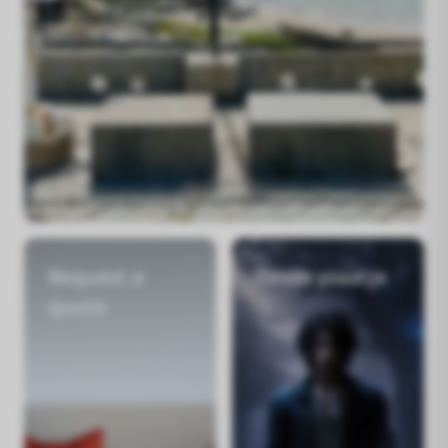
Request a
Zesde plaatje
quote