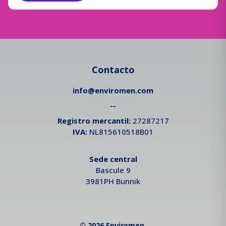
Contacto
info@enviromen.com
--
Registro mercantil:
27287217
IVA:
NL815610518B01
Sede central
Bascule 9
3981PH Bunnik
© 2026 Enviromen.