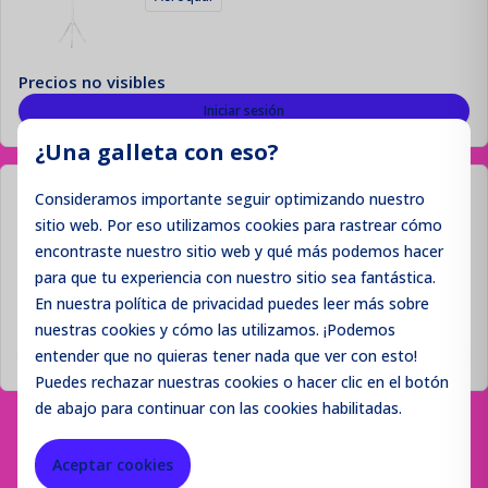
Precios no visibles
Iniciar sesión
¿Una galleta con eso?
Aeroqual PID Lamp Cleaning
Consideramos importante seguir optimizando nuestro
Kit
sitio web. Por eso utilizamos cookies para rastrear cómo
encontraste nuestro sitio web y qué más podemos hacer
Aeroqual
para que tu experiencia con nuestro sitio sea fantástica.
En nuestra política de privacidad puedes leer más sobre
Precios no visibles
nuestras cookies y cómo las utilizamos. ¡Podemos
entender que no quieras tener nada que ver con esto!
Iniciar sesión
Puedes
rechazar
nuestras cookies o hacer clic en el botón
de abajo para continuar con las cookies habilitadas.
Aceptar cookies
Página
Estás en la página
Página
Anterior
1
2
3
Siguiente