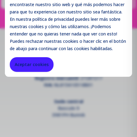
Página
Estás en la pág
Página
Anterior
1
2
...
5
6
7
Siguiente
encontraste nuestro sitio web y qué más podemos hacer
para que tu experiencia con nuestro sitio sea fantástica.
En nuestra política de privacidad puedes leer más sobre
nuestras cookies y cómo las utilizamos. ¡Podemos
entender que no quieras tener nada que ver con esto!
Puedes
rechazar
nuestras cookies o hacer clic en el botón
Contacto
de abajo para continuar con las cookies habilitadas.
info@enviromen.com
Aceptar cookies
--
Registro mercantil:
27287217
IVA:
NL815610518B01
Sede central
Bascule 9
3981PH Bunnik