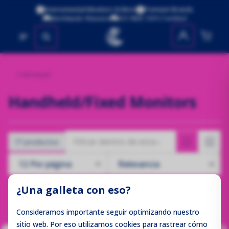
Environmental Monitors & More
Premium Brands
Worldwide Shipping
ISO 9001:2015 Certified
No se encontraron productos
Aeroqual
Handheld/Fixed Monitors
77 productos
¿Una galleta con eso?
Consideramos importante seguir optimizando nuestro
sitio web. Por eso utilizamos cookies para rastrear cómo