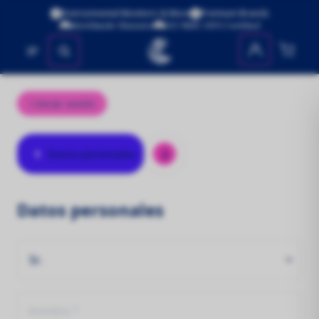
Environmental Monitors & More
Premium Brands
Worldwide Shipping
ISO 9001:2015 Certified
No se encontraron productos
Iniciar sesión
1
2
Datos personales
Datos personales
Nombre