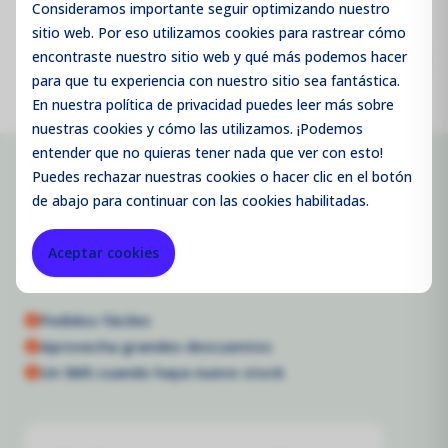
Consideramos importante seguir optimizando nuestro
sitio web. Por eso utilizamos cookies para rastrear cómo
encontraste nuestro sitio web y qué más podemos hacer
Siguiente paso
para que tu experiencia con nuestro sitio sea fantástica.
En nuestra política de privacidad puedes leer más sobre
nuestras cookies y cómo las utilizamos. ¡Podemos
entender que no quieras tener nada que ver con esto!
Registro de empresas
Puedes
rechazar
nuestras cookies o hacer clic en el botón
de abajo para continuar con las cookies habilitadas.
¡Bienvenido a nuestro portal! Regístrate aquí como
Aceptar cookies
cliente empresarial.
Pedidos fáciles
Aprovecha grandes descuentos
Un SMS cuando haya nuevo stock