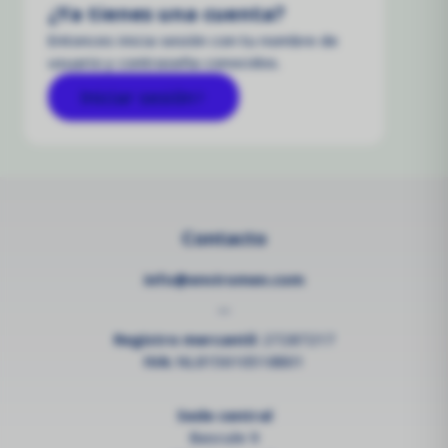
¿Ya tienes una cuenta?
Entonces inicia sesión con tu nombre de
usuario y contraseña conocidos.
Iniciar sesión
Contacto
info@enviromen.com
--
Registro mercantil:
27287217
IVA:
NL815610518B01
Sede central
Bascule 9