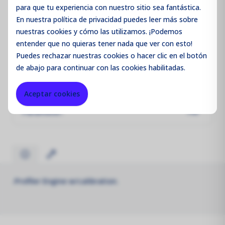
Iniciar sesión / Registrarse
para que tu experiencia con nuestro sitio sea fantástica.
En nuestra política de privacidad puedes leer más sobre
nuestras cookies y cómo las utilizamos. ¡Podemos
entender que no quieras tener nada que ver con esto!
Puedes
rechazar
nuestras cookies o hacer clic en el botón
Código de producto:
AICPF9722-1
de abajo para continuar con las cookies habilitadas.
Merk:
Aeroqual
Aceptar cookies
Parameter:
PM
.Profiler Engine w/calibration.