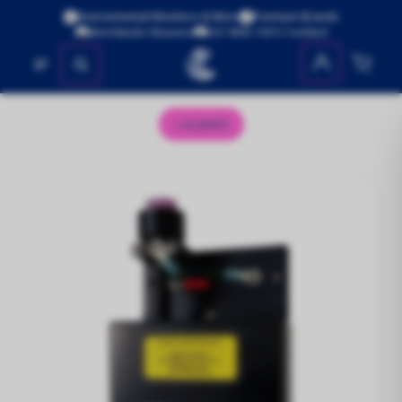
Environmental Monitors & More
Premium Brands
Worldwide Shipping
ISO 9001:2015 Certified
No se encontraron productos
AQM65