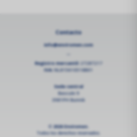
Contacto
info@enviromen.com
--
Registro mercantil:
27287217
IVA:
NL815610518B01
Sede central
Bascule 9
3981PH Bunnik
© 2026 Enviromen.
Todos los derechos reservados.