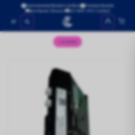
Environmental Monitors & More
Premium Brands
Worldwide Shipping
ISO 9001:2015 Certified
No se encontraron productos
AQM65