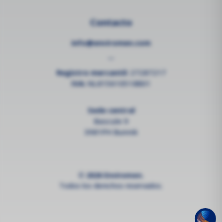
Contacto
info@enviromen.com
--
Registro mercantil:
27287217
IVA:
NL815610518B01
Sede central
Bascule 9
3981PH Bunnik
© 2026 Enviromen.
Todos los derechos reservados.