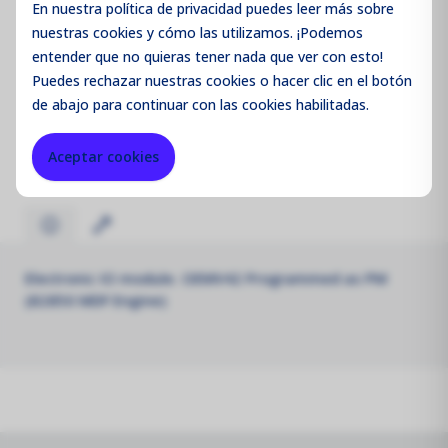
En nuestra política de privacidad puedes leer más sobre
nuestras cookies y cómo las utilizamos. ¡Podemos
entender que no quieras tener nada que ver con esto!
Puedes
rechazar
nuestras cookies o hacer clic en el botón
Código de producto:
AQMPM_IO
de abajo para continuar con las cookies habilitadas.
Merk:
Aeroqual
Aceptar cookies
Electronic IO module. OEMV42 Programmed as PM
(82850 MDF Engine)