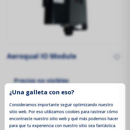
Aeroqual IO Module
Precios no visibles
Inicie sesión para ver los precios
¿Una galleta con eso?
Consideramos importante seguir optimizando nuestro
sitio web. Por eso utilizamos cookies para rastrear cómo
encontraste nuestro sitio web y qué más podemos hacer
Iniciar sesión / Registrarse
para que tu experiencia con nuestro sitio sea fantástica.