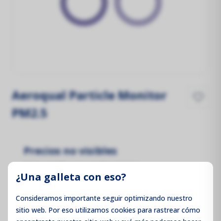
Aeroqual Particle Monitor
PM2.5
Precios no visibles
Inicie sesión para ver los precios
¿Una galleta con eso?
Consideramos importante seguir optimizando nuestro
sitio web. Por eso utilizamos cookies para rastrear cómo