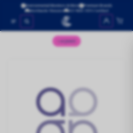
Environmental Monitors & More
Premium Brands
Worldwide Shipping
ISO 9001:2015 Certified
No se encontraron productos
AQM65