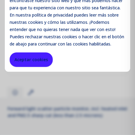
Iniciar sesión / Registrarse
encontraste nuestro sitio web y qué más podemos hacer
para que tu experiencia con nuestro sitio sea fantástica.
En nuestra política de privacidad puedes leer más sobre
nuestras cookies y cómo las utilizamos. ¡Podemos
entender que no quieras tener nada que ver con esto!
Código de producto:
AQMPM25
Puedes
rechazar
nuestras cookies o hacer clic en el botón
de abajo para continuar con las cookies habilitadas.
Merk:
Aeroqual
Aceptar cookies
Parameter:
PM
Forward light scatter particle monitor, incl. heated inlet
and PM2.5 sharp cut (less than 2.5 microns)