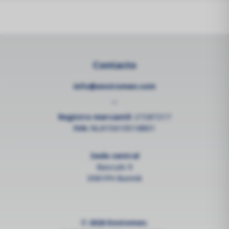
Contacto
info@enviromen.com
--
Registro mercantil:
27287217
IVA:
NL815610518B01
Sede central
Bascule 9
3981PH Bunnik
© 2026 Enviromen.