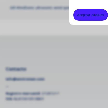
Gill WindSonic ultrasonic wind speed & direction sensor (
Aceptar cookies
Contacto
info@enviromen.com
--
Registro mercantil:
27287217
IVA:
NL815610518B01