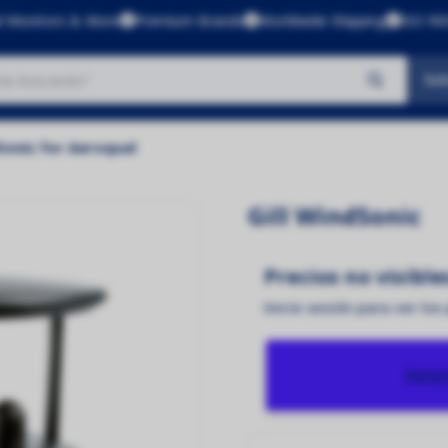
l Monitors & More
Premium Brands
Worldwide Shipping
ISO 900
Sol
No se encontraron productos
Sonic for Aeroqual
Gill WindSonic
Precios no visible
Inicie sesión para ver los
Inic