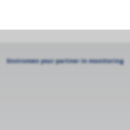
incl. AUX)
Enviromen your partner in monitoring