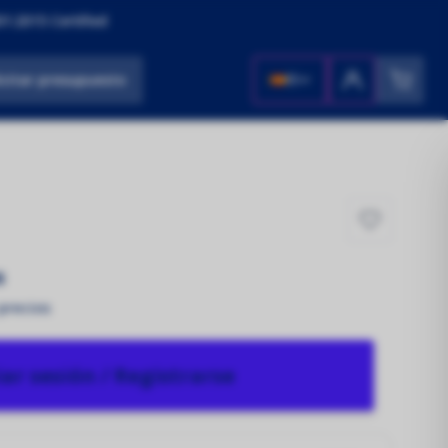
1:2015 Certified
icitar presupuesto
ES
s
 precios
iar sesión / Registrarse