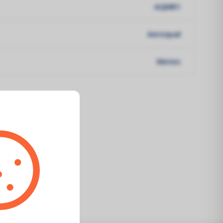
AQMR1
Aeroqual
Meteo