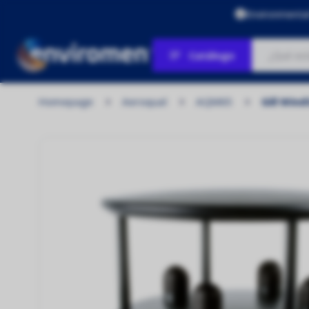
Environmenta
Catálogo
Homepage
Aeroqual
AQM65
Gill Wind