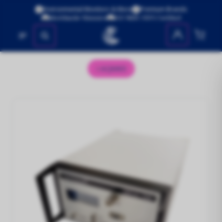
Environmental Monitors & More
Premium Brands
Worldwide Shipping
ISO 9001:2015 Certified
No se encontraron productos
AQM65