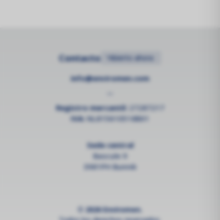
Contacto
•
Abierto ahora
info@enviromen.com
--
Registro mercantil:
27287217
IVA:
NL815610518B01
Sede central
Bascule 9
3981PH Bunnik
© 2026 Enviromen.
Todos los derechos reservados.