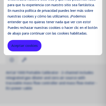
Iniciar sesión / Registrarse
para que tu experiencia con nuestro sitio sea fantástica.
En nuestra política de privacidad puedes leer más sobre
nuestras cookies y cómo las utilizamos. ¡Podemos
entender que no quieras tener nada que ver con esto!
Código de producto:
AQMR101EU
Puedes
rechazar
nuestras cookies o hacer clic en el botón
de abajo para continuar con las cookies habilitadas.
Merk:
Aeroqual
Aceptar cookies
AirCal 1000 Portable Calibrator : 2-channel includes
integrated gas diluter and zero air source with
traceable mass flow controller and mass flow meter -
EU power cable