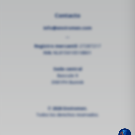
Contacto
info@enviromen.com
--
Registro mercantil:
27287217
IVA:
NL815610518B01
Sede central
Bascule 9
3981PH Bunnik
© 2026 Enviromen.
Todos los derechos reservados.