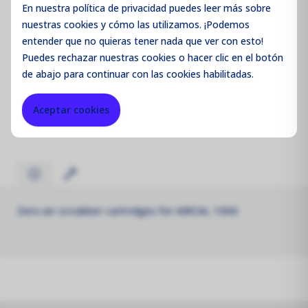
Iniciar sesión / Registrarse
En nuestra política de privacidad puedes leer más sobre
nuestras cookies y cómo las utilizamos. ¡Podemos
entender que no quieras tener nada que ver con esto!
Puedes
rechazar
nuestras cookies o hacer clic en el botón
de abajo para continuar con las cookies habilitadas.
Código de producto:
AQMR111
Aceptar cookies
Merk:
Aeroqual
Zero air scrubber cartridges for AIRCAL 1000