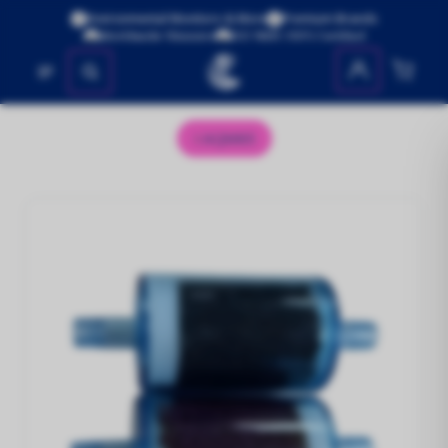
Environmental Monitors & More
Premium Brands
Worldwide Shipping
ISO 9001:2015 Certified
No se encontraron productos
AQM65