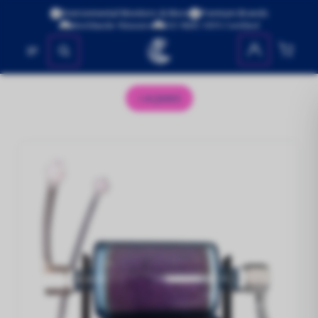
Environmental Monitors & More
Premium Brands
Worldwide Shipping
ISO 9001:2015 Certified
No se encontraron productos
AQM65