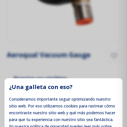
Aeroqual Vacuum Gauge
Precios no visibles
¿Una galleta con eso?
Inicie sesión para ver los precios
Consideramos importante seguir optimizando nuestro
sitio web. Por eso utilizamos cookies para rastrear cómo
encontraste nuestro sitio web y qué más podemos hacer
Iniciar sesión / Registrarse
para que tu experiencia con nuestro sitio sea fantástica.
En nuestra política de privacidad puedes leer más sobre