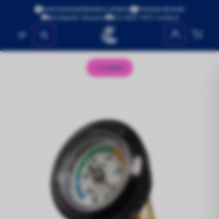
Environmental Monitors & More
Premium Brands
Worldwide Shipping
ISO 9001:2015 Certified
No se encontraron productos
AQM65