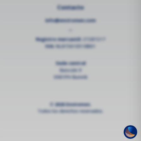
Contacto
info@enviromen.com
--
Registro mercantil:
27287217
IVA:
NL815610518B01
Sede central
Bascule 9
3981PH Bunnik
© 2026 Enviromen.
Todos los derechos reservados.