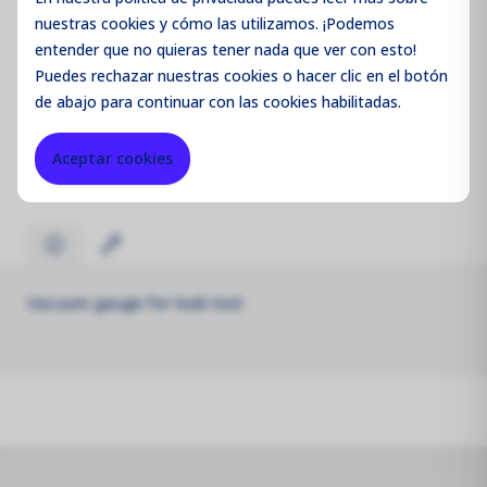
nuestras cookies y cómo las utilizamos. ¡Podemos
entender que no quieras tener nada que ver con esto!
Puedes
rechazar
nuestras cookies o hacer clic en el botón
Código de producto:
AQMR23
de abajo para continuar con las cookies habilitadas.
Merk:
Aeroqual
Aceptar cookies
Vacuum gauge for leak test