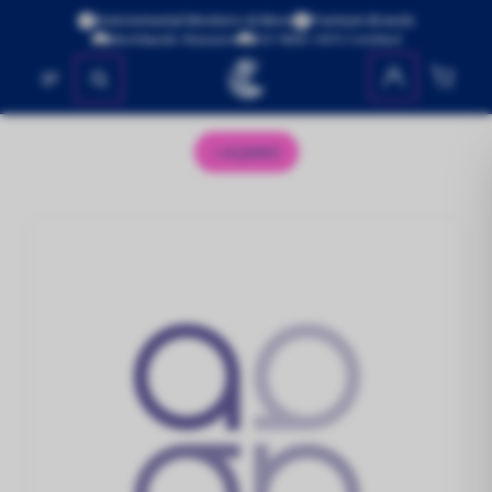
Environmental Monitors & More
Premium Brands
Worldwide Shipping
ISO 9001:2015 Certified
No se encontraron productos
AQM65