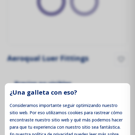
Aeroqual Luer Fittings
Precios no visibles
¿Una galleta con eso?
Inicie sesión para ver los precios
Consideramos importante seguir optimizando nuestro
sitio web. Por eso utilizamos cookies para rastrear cómo
encontraste nuestro sitio web y qué más podemos hacer
Iniciar sesión / Registrarse
para que tu experiencia con nuestro sitio sea fantástica.
En nuestra política de privacidad puedes leer más sobre