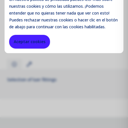
nuestras cookies y cómo las utilizamos. ¡Podemos
entender que no quieras tener nada que ver con esto!
Puedes
rechazar
nuestras cookies o hacer clic en el botón
Código de producto:
AQMR40
de abajo para continuar con las cookies habilitadas.
Merk:
Aeroqual
Aceptar cookies
Selection of luer fittings