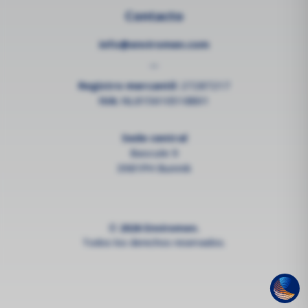
Contacto
info@enviromen.com
--
Registro mercantil:
27287217
IVA:
NL815610518B01
Sede central
Bascule 9
3981PH Bunnik
© 2026 Enviromen.
Todos los derechos reservados.