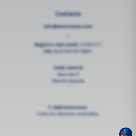
Contacto
info@enviromen.com
--
Registro mercantil:
27287217
IVA:
NL815610518B01
Sede central
Bascule 9
3981PH Bunnik
© 2026 Enviromen.
Todos los derechos reservados.