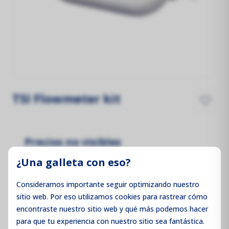
TSI Flowmeter kit
Precios no visibles
Inicie sesión para ver los precios
¿Una galleta con eso?
Consideramos importante seguir optimizando nuestro
sitio web. Por eso utilizamos cookies para rastrear cómo
encontraste nuestro sitio web y qué más podemos hacer
Iniciar sesión / Registrarse
para que tu experiencia con nuestro sitio sea fantástica.