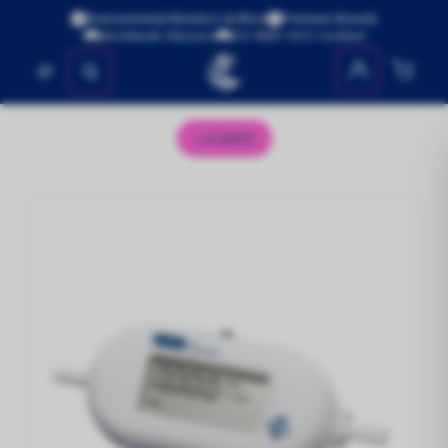
Environmental Monitors & More
Premium Brands
Worldwide Shipping
ISO 9001:2015 Certified
No se encontraron productos
AQM65