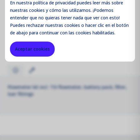
En nuestra política de privacidad puedes leer más sobre
nuestras cookies y cómo las utilizamos. ¡Podemos
entender que no quieras tener nada que ver con esto!
Puedes
rechazar
nuestras cookies o hacer clic en el botón
Código de producto:
AQMR7
de abajo para continuar con las cookies habilitadas.
Merk:
Aeroqual
Aceptar cookies
Flowmeter kit incl. TSI flowmeter, battery pack, filter,
luer fittings