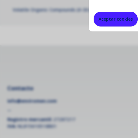
Volatile Organic Compounds (0-30 ppm VOC) PID gas mod
Aceptar cookies
Contacto
info@enviromen.com
--
Registro mercantil:
27287217
IVA:
NL815610518B01