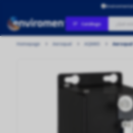
Environmenta
Catálogo
Homepage
Aeroqual
AQM65
Aeroqual