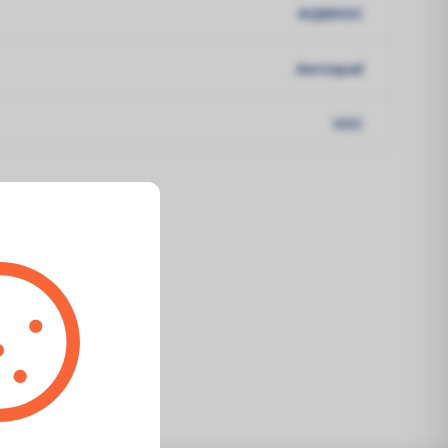
AQMVOC
Aeroqual
VOC