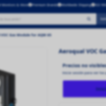
l Monitors & More
Premium Brands
Worldwide Shipping
ISO 900
Sol
No se encontraron productos
 VOC Gas Module for AQM 65
Aeroqual VOC G
Precios no visible
Inicie sesión para ver los
Inic