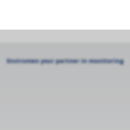
ule with integrated zero cycle
Enviromen your partner in monitoring