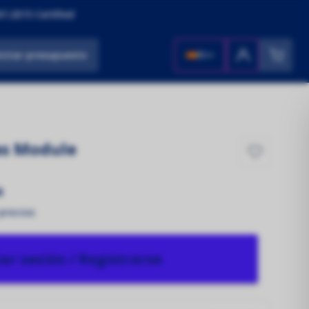
1:2015 Certified
icitar presupuesto
ES
as Module
s
 precios
iar sesión / Registrarse