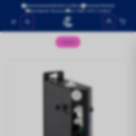
Environmental Monitors & More
Premium Brands
Worldwide Shipping
ISO 9001:2015 Certified
No se encontraron productos
AQS1