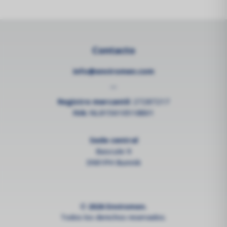
Contacto
info@enviromen.com
--
Registro mercantil:
27287217
IVA:
NL815610518B01
Sede central
Bascule 9
3981PH Bunnik
© 2026 Enviromen.
Todos los derechos reservados.