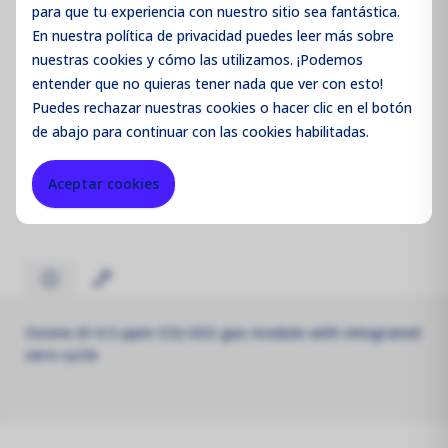
para que tu experiencia con nuestro sitio sea fantástica.
En nuestra política de privacidad puedes leer más sobre
nuestras cookies y cómo las utilizamos. ¡Podemos
entender que no quieras tener nada que ver con esto!
Código de producto:
AQSLZ
Puedes
rechazar
nuestras cookies o hacer clic en el botón
de abajo para continuar con las cookies habilitadas.
Merk:
Aeroqual
Aceptar cookies
Parameter:
O3
Ozone (0-0.5 ppm O3) GSS gas module with integrated
zero cycle