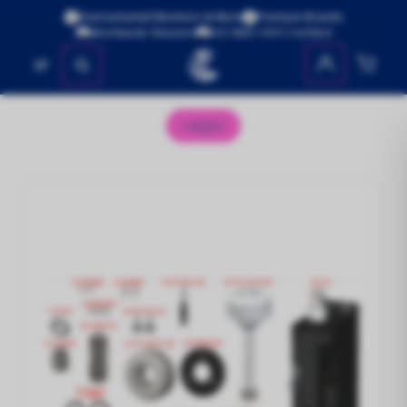
Environmental Monitors & More
Premium Brands
Worldwide Shipping
ISO 9001:2015 Certified
No se encontraron productos
AQS1