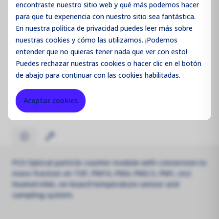
encontraste nuestro sitio web y qué más podemos hacer
para que tu experiencia con nuestro sitio sea fantástica.
En nuestra política de privacidad puedes leer más sobre
nuestras cookies y cómo las utilizamos. ¡Podemos
Código de producto:
AQSPCX
entender que no quieras tener nada que ver con esto!
Puedes
rechazar
nuestras cookies o hacer clic en el botón
Merk:
Aeroqual
de abajo para continuar con las cookies habilitadas.
Parameter:
PM
Aceptar cookies
PCX Optical particle counter module with conversion to
mass fraction on TSP, PM10, PM4, PM2.5, PM1, incl.
heated inlet, on-board temperature sensor and
sampling system.