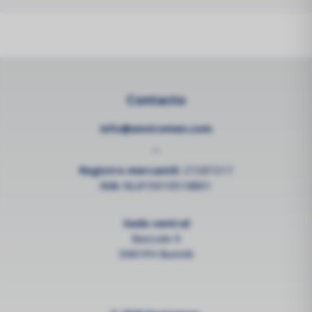
Contacto
info@enviromen.com
--
Registro mercantil:
27287217
IVA:
NL815610518B01
Sede central
Bascule 9
3981PH Bunnik