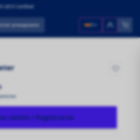
1:2015 Certified
icitar presupuesto
ES
eter
s
 precios
iar sesión / Registrarse