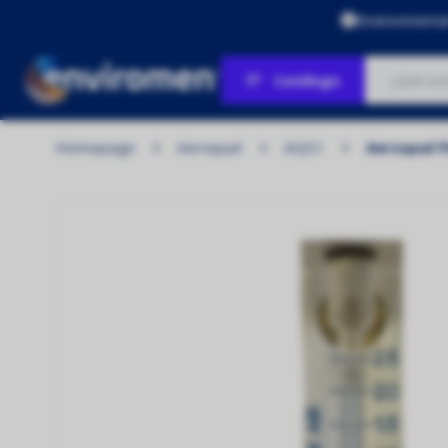
Environmenta
Catálogo
Homepage
Aeroqual
AQS1
Aeroqual 