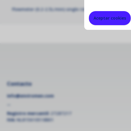
Flowmeter (0.2-2.5L/min) single rotameter for checking 
Aceptar cookies
Contacto
info@enviromen.com
--
Registro mercantil:
27287217
IVA:
NL815610518B01