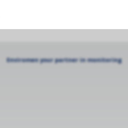
PM flow rate
Enviromen your partner in monitoring