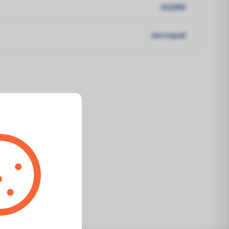
AQSR8
Aeroqual