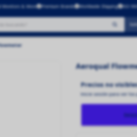
l Monitors & More
Premium Brands
Worldwide Shipping
ISO 900
Sol
No se encontraron productos
Flowmeter
Aeroqual Flowm
Precios no visible
Inicie sesión para ver los
Inic