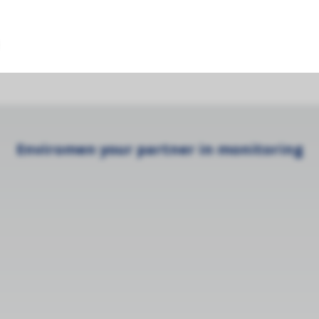
ule with integrated zero cycle
Enviromen your partner in monitoring