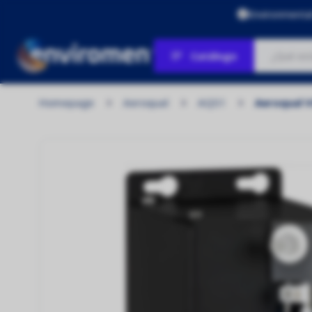
Environmenta
Catálogo
Homepage
Aeroqual
AQS1
Aeroqual 