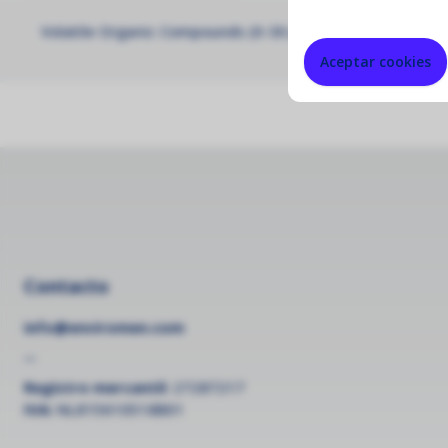
Volatile Organic Compounds (0-30 ppm VOC) PID gas mod
Aceptar cookies
Contacto
info@enviromen.com
--
Registro mercantil:
27287217
IVA:
NL815610518B01