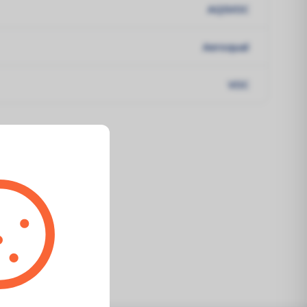
AQSVOC
Aeroqual
VOC