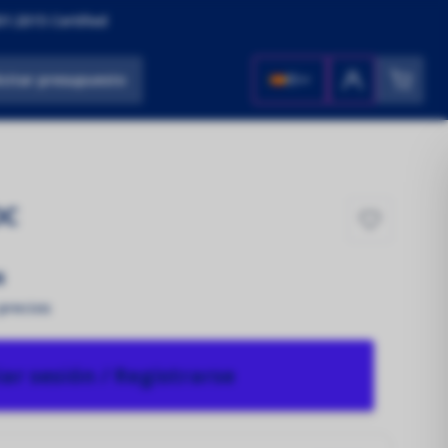
1:2015 Certified
icitar presupuesto
ES
OC
s
 precios
iar sesión / Registrarse