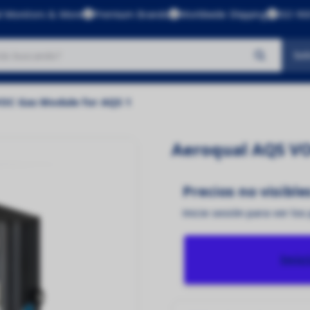
l Monitors & More
Premium Brands
Worldwide Shipping
ISO 900
Sol
No se encontraron productos
VOC Gas Module for AQS 1
Aeroqual AQS V
Precios no visible
Inicie sesión para ver los
Inic