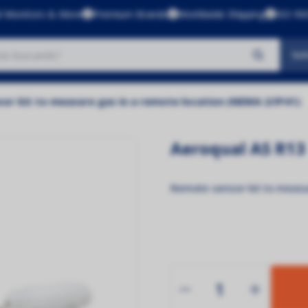
l Monitors & More
Premium Brands
Worldwide Shipping
ISO 900
Sol
No se encontraron productos
or kit to measure gas in a remote location (NEMA 2/IP41)
Aeroqual AS R13
Remote sensor kit to measu