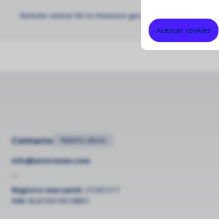
Remote sensor kit to measure gas in a remote location 
Aceptar cookies
Contacto
•
Abierto ahora
info@enviromen.com
--
Registro mercantil:
27287217
IVA:
NL815610518B01