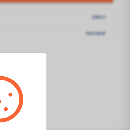
ASR13
Aeroqual