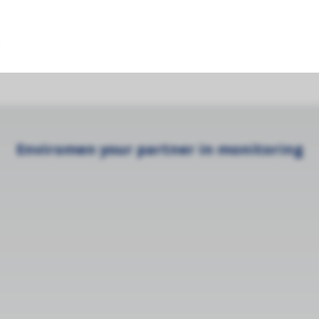
(NEMA 2/IP41)
Enviromen your partner in monitoring