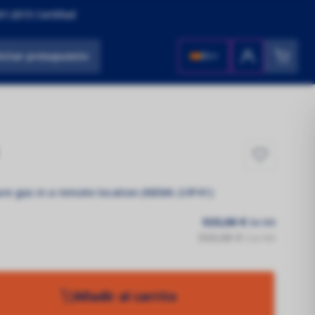
1:2015 Certified
icitar presupuesto
ES
re gas in a remote location (NEMA 2/IP41)
533,00 €
Sin IVA
533,00 €
Con IVA
Añadir al carrito