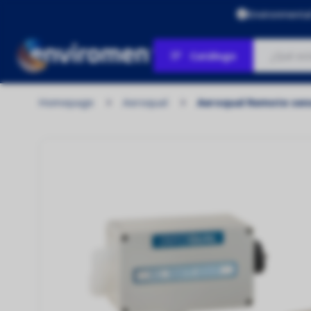
Environmenta
Catálogo
Homepage
Aeroqual
Aeroqual Remote sens