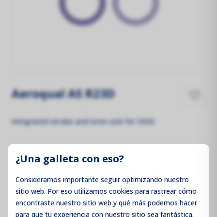
Aeroqual AS R23D
Integrated strobe and siren unit for S930
Precios no visibles
¿Una galleta con eso?
Inicie sesión para ver los precios
Consideramos importante seguir optimizando nuestro
sitio web. Por eso utilizamos cookies para rastrear cómo
encontraste nuestro sitio web y qué más podemos hacer
para que tu experiencia con nuestro sitio sea fantástica.