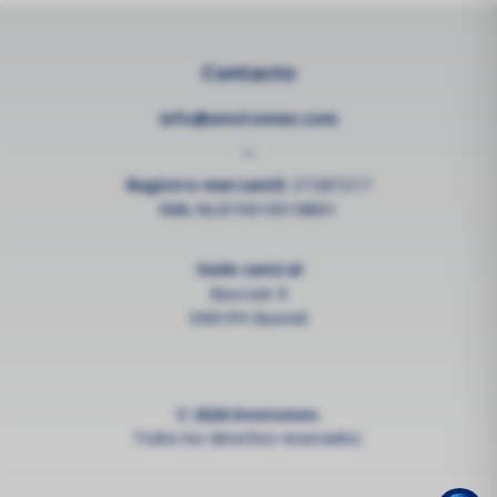
Contacto
info@enviromen.com
--
Registro mercantil:
27287217
IVA:
NL815610518B01
Sede central
Bascule 9
3981PH Bunnik
© 2026 Enviromen.
Todos los derechos reservados.