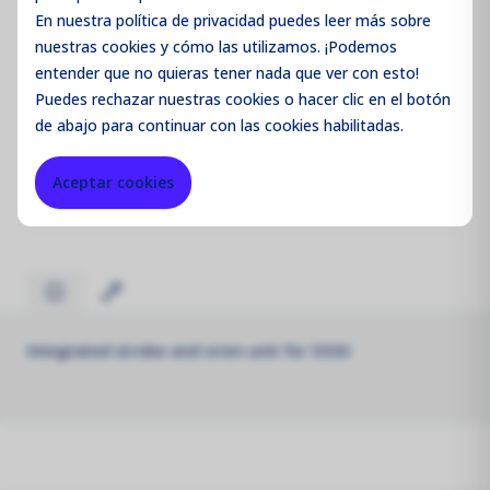
Iniciar sesión / Registrarse
En nuestra política de privacidad puedes leer más sobre
nuestras cookies y cómo las utilizamos. ¡Podemos
entender que no quieras tener nada que ver con esto!
Puedes
rechazar
nuestras cookies o hacer clic en el botón
de abajo para continuar con las cookies habilitadas.
Código de producto:
ASR23D
Aceptar cookies
Merk:
Aeroqual
Integrated strobe and siren unit for S930