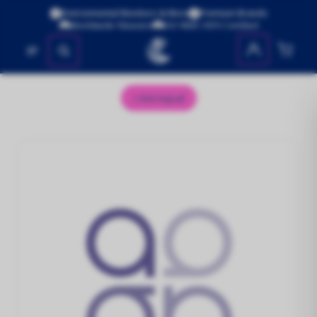
Environmental Monitors & More
Premium Brands
Worldwide Shipping
ISO 9001:2015 Certified
No se encontraron productos
Aeroqual