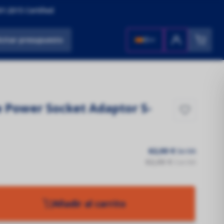
1:2015 Certified
icitar presupuesto
ES
e Power Socket Adaptor S-
62,00 €
Sin IVA
62,00 €
Con IVA
Añadir al carrito