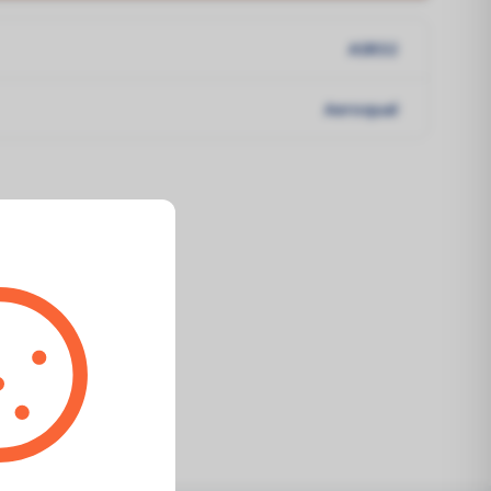
ASR32
Aeroqual