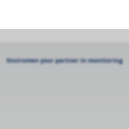
itors
Enviromen your partner in monitoring