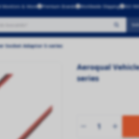
l Monitors & More
Premium Brands
Worldwide Shipping
ISO 900
Sol
No se encontraron productos
er Socket Adaptor S-series
Aeroqual Vehicl
series