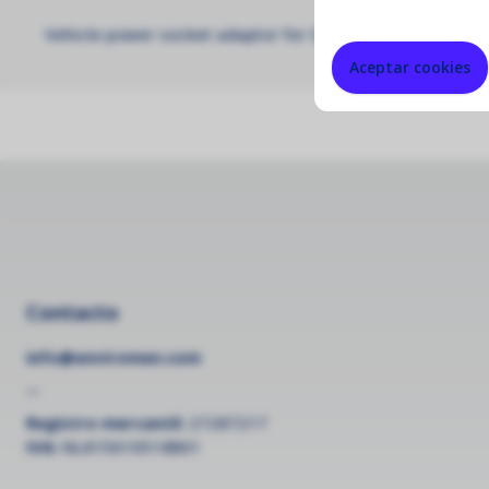
Vehicle power socket adaptor for S Series handheld mon
Aceptar cookies
Contacto
info@enviromen.com
--
Registro mercantil:
27287217
IVA:
NL815610518B01