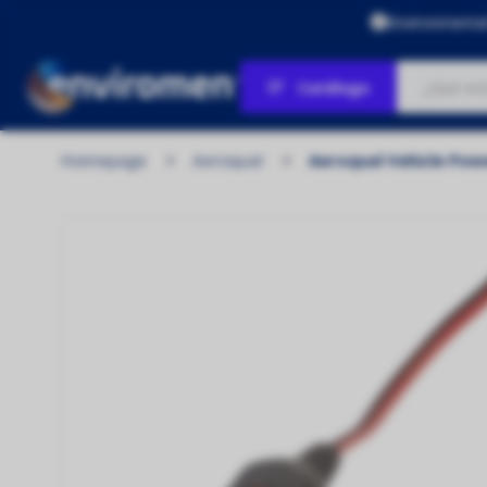
Environmenta
Catálogo
Homepage
Aeroqual
Aeroqual Vehicle Pow