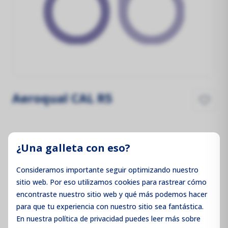
Aeroqual CAL R5
Precios no visibles
¿Una galleta con eso?
Inicie sesión para ver los precios
Consideramos importante seguir optimizando nuestro
sitio web. Por eso utilizamos cookies para rastrear cómo
encontraste nuestro sitio web y qué más podemos hacer
para que tu experiencia con nuestro sitio sea fantástica.
Iniciar sesión / Registrarse
En nuestra política de privacidad puedes leer más sobre