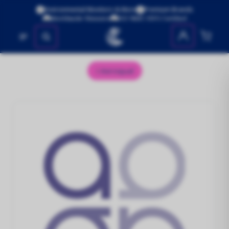
Environmental Monitors & More
Premium Brands
Worldwide Shipping
ISO 9001:2015 Certified
No se encontraron productos
Aeroqual