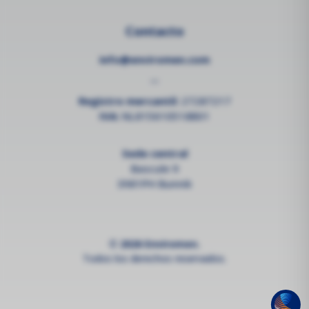
Contacto
info@enviromen.com
--
Registro mercantil:
27287217
IVA:
NL815610518B01
Sede central
Bascule 9
3981PH Bunnik
© 2026 Enviromen.
Todos los derechos reservados.