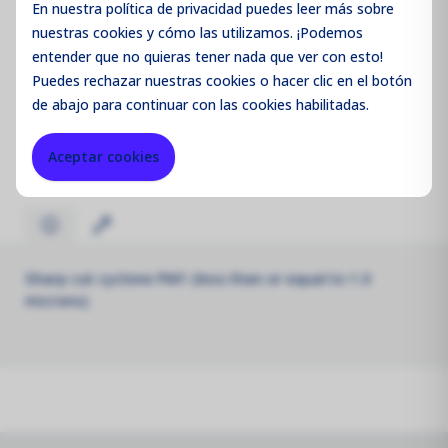
En nuestra política de privacidad puedes leer más sobre
nuestras cookies y cómo las utilizamos. ¡Podemos
entender que no quieras tener nada que ver con esto!
Puedes
rechazar
nuestras cookies o hacer clic en el botón
Código de producto:
DSSC1
de abajo para continuar con las cookies habilitadas.
Merk:
Aeroqual
Aceptar cookies
Sharp cut cyclone PM1 (less than or equal to 1.0
microns)