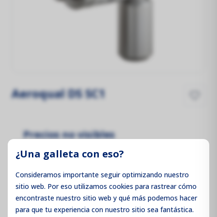
Aeroqual DS SC1
Precios no visibles
Inicie sesión para ver los precios
¿Una galleta con eso?
Consideramos importante seguir optimizando nuestro
sitio web. Por eso utilizamos cookies para rastrear cómo
encontraste nuestro sitio web y qué más podemos hacer
Iniciar sesión / Registrarse
para que tu experiencia con nuestro sitio sea fantástica.