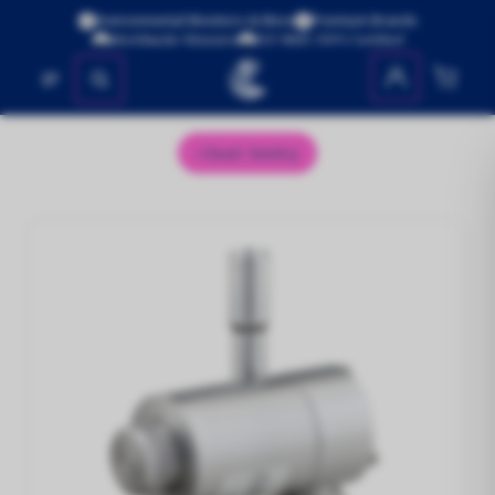
Environmental Monitors & More
Premium Brands
Worldwide Shipping
ISO 9001:2015 Certified
No se encontraron productos
Dust Sentry