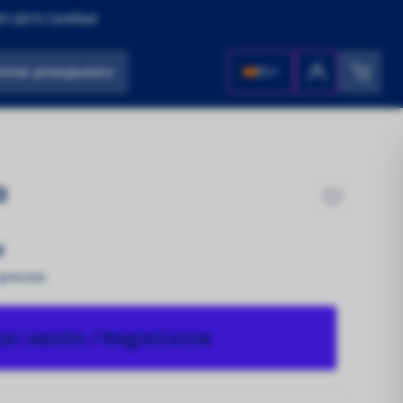
1:2015 Certified
icitar presupuesto
ES
0
s
 precios
iar sesión / Registrarse