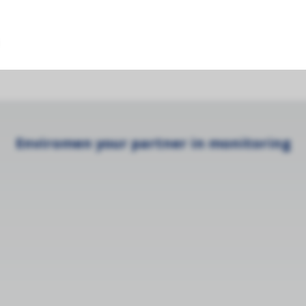
s)
Enviromen your partner in monitoring