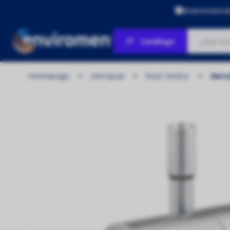
Environmenta
Catálogo
Homepage
Aeroqual
Dust Sentry
Aero