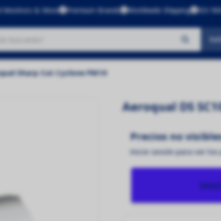
l Monitors & More
Premium Brands
Worldwide Shipping
ISO 900
Sol
No se encontraron productos
qual Sharp Cut Cyclone PM10
Aeroqual DS SC1
Precios no visible
Inicie sesión para ver los
Inic