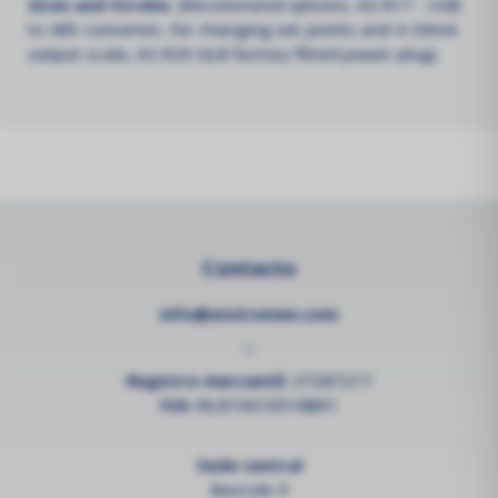
Siren and Strobe.
(Recommend options: AS R17 - USB
to 485 converter, for changing set points and 4-20mA
output scale, AS R20 GLB factory fitted power plug)
Contacto
info@enviromen.com
--
Registro mercantil:
27287217
IVA:
NL815610518B01
Sede central
Bascule 9