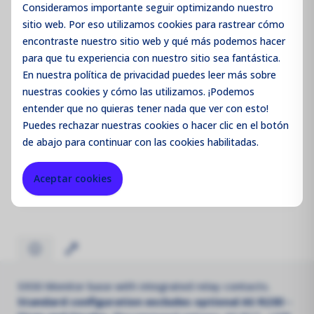
Consideramos importante seguir optimizando nuestro
sitio web. Por eso utilizamos cookies para rastrear cómo
encontraste nuestro sitio web y qué más podemos hacer
para que tu experiencia con nuestro sitio sea fantástica.
Iniciar sesión / Registrarse
En nuestra política de privacidad puedes leer más sobre
nuestras cookies y cómo las utilizamos. ¡Podemos
entender que no quieras tener nada que ver con esto!
Puedes
rechazar
nuestras cookies o hacer clic en el botón
de abajo para continuar con las cookies habilitadas.
Código de producto:
FMS930NPW
Aceptar cookies
Merk:
Aeroqual
S930 Monitor base with integrated relay contacts.
Standard configuration excludes optional AS R23D -