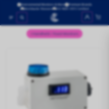
Environmental Monitors & More
Premium Brands
Worldwide Shipping
ISO 9001:2015 Certified
No se encontraron productos
Handheld / Fixed Monitors