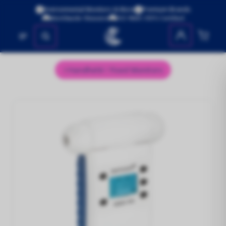
Environmental Monitors & More
Premium Brands
Worldwide Shipping
ISO 9001:2015 Certified
No se encontraron productos
Handheld / Fixed Monitors