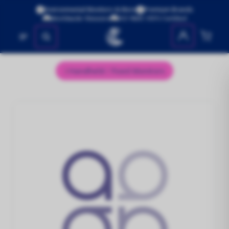
Environmental Monitors & More
Premium Brands
Worldwide Shipping
ISO 9001:2015 Certified
No se encontraron productos
Handheld / Fixed Monitors