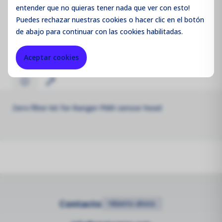
entender que no quieras tener nada que ver con esto!
Código de producto:
RGRPMXR56
Puedes
rechazar
nuestras cookies o hacer clic en el botón
de abajo para continuar con las cookies habilitadas.
Merk:
Aeroqual
Aceptar cookies
Zero filter kit for Ranger PMX sensor head
Contacto
•
Abierto ahora