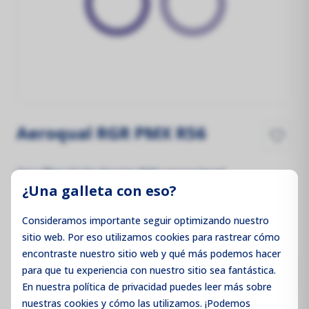
Aeroqual RGR PMX R56
Zero filter kit for Ranger PMX sensor head
¿Una galleta con eso?
47,00 €
Sin IVA
47,00 €
Con IVA
Consideramos importante seguir optimizando nuestro
sitio web. Por eso utilizamos cookies para rastrear cómo
encontraste nuestro sitio web y qué más podemos hacer
para que tu experiencia con nuestro sitio sea fantástica.
Añadir al carrito
En nuestra política de privacidad puedes leer más sobre
nuestras cookies y cómo las utilizamos. ¡Podemos