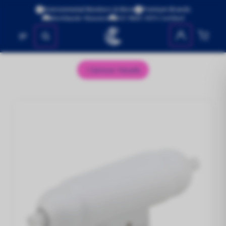
Environmental Monitors & More
Premium Brands
Worldwide Shipping
ISO 9001:2015 Certified
No se encontraron productos
Sensor Heads