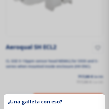
Aeroqual SH ECL2
CL GSE 0-10ppm sensor head NEMA2,for S930 and S-
series when mounted inside enclosure (HH ENC).
717,00 €
Sin IVA
717,00 €
Con IVA
¿Una galleta con eso?
Añadir al carrito