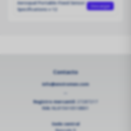
Aeroqual Portable-Fixed Sensor
Descargar
Specifications v 12
Contacto
info@enviromen.com
--
Registro mercantil:
27287217
IVA:
NL815610518B01
Sede central
Bascule 9