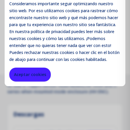
Consideramos importante seguir optimizando nuestro
sitio web. Por eso utilizamos cookies para rastrear cómo
Código de producto:
SHECL2
encontraste nuestro sitio web y qué más podemos hacer
para que tu experiencia con nuestro sitio sea fantástica.
Merk:
Aeroqual
En nuestra política de privacidad puedes leer más sobre
nuestras cookies y cómo las utilizamos. ¡Podemos
Parameter:
Cl
entender que no quieras tener nada que ver con esto!
Puedes
rechazar
nuestras cookies o hacer clic en el botón
de abajo para continuar con las cookies habilitadas.
Aceptar cookies
CL GSE 0-10ppm sensor head NEMA2,for S930 and S-
series when mounted inside enclosure (HH ENC).
Descargas