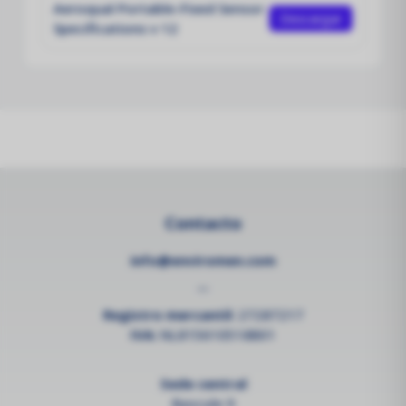
Aeroqual Portable-Fixed Sensor
Descargar
Specifications v 12
Contacto
info@enviromen.com
--
Registro mercantil:
27287217
IVA:
NL815610518B01
Sede central
Bascule 9