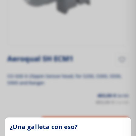
Aeroqual SH ECM1
CO GSE 0-25ppm Sensor head, for S200, S300, S500,
S900 and Ranger.
403,00 €
Sin IVA
403,00 €
Con IVA
¿Una galleta con eso?
Añadir al carrito