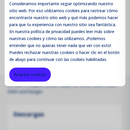
Consideramos importante seguir optimizando nuestro
sitio web. Por eso utilizamos cookies para rastrear cómo
Código de producto:
SHECM1
encontraste nuestro sitio web y qué más podemos hacer
para que tu experiencia con nuestro sitio sea fantástica.
Merk:
Aeroqual
En nuestra política de privacidad puedes leer más sobre
nuestras cookies y cómo las utilizamos. ¡Podemos
Parameter:
CO
entender que no quieras tener nada que ver con esto!
Puedes
rechazar
nuestras cookies o hacer clic en el botón
de abajo para continuar con las cookies habilitadas.
Aceptar cookies
CO GSE 0-25ppm Sensor head, for S200, S300, S500,
S900 and Ranger.
Descargas