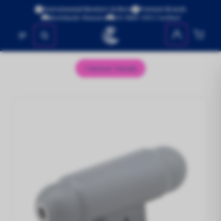
Environmental Monitors & More
Premium Brands
Worldwide Shipping
ISO 9001:2015 Certified
No se encontraron productos
Sensor Heads