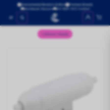
Environmental Monitors & More
Premium Brands
Worldwide Shipping
ISO 9001:2015 Certified
No se encontraron productos
Sensor Heads