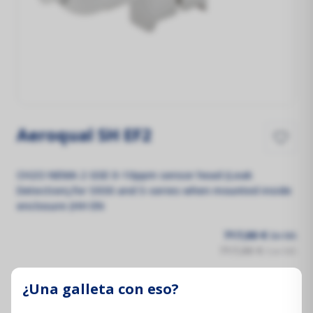
Aeroqual SH EF2
CH2O NEMA 2 GSE 0-10ppm sensor head (Leak
Detection),for S930 and S-series when mounted inside
enclosure (HH EN
717,00 €
Sin IVA
717,00 €
Con IVA
¿Una galleta con eso?
Añadir al carrito