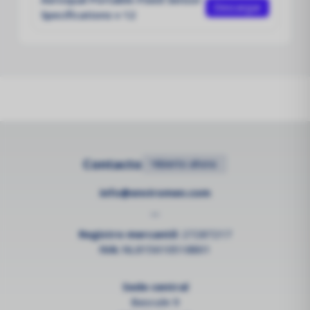
Descargar
Specifications v 12
Contacto
•
Abierto ahora
info@enviromen.com
--
Registro mercantil:
27287217
IVA:
NL815610518B01
Sede central
Bascule 9