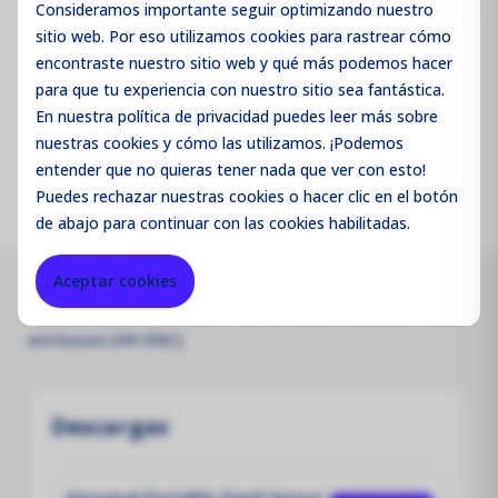
Consideramos importante seguir optimizando nuestro
sitio web. Por eso utilizamos cookies para rastrear cómo
encontraste nuestro sitio web y qué más podemos hacer
Código de producto:
SHEF2
para que tu experiencia con nuestro sitio sea fantástica.
En nuestra política de privacidad puedes leer más sobre
Merk:
Aeroqual
nuestras cookies y cómo las utilizamos. ¡Podemos
entender que no quieras tener nada que ver con esto!
Puedes
rechazar
nuestras cookies o hacer clic en el botón
de abajo para continuar con las cookies habilitadas.
Aceptar cookies
CH2O NEMA 2 GSE 0-10ppm sensor head (Leak
Detection),for S930 and S-series when mounted inside
enclosure (HH ENC).
Descargas
Aeroqual Portable-Fixed Sensor