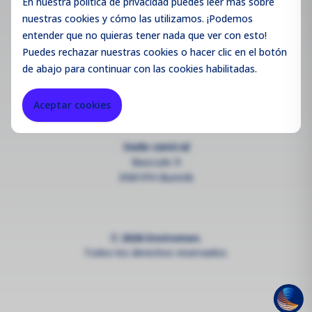
En nuestra política de privacidad puedes leer más sobre
nuestras cookies y cómo las utilizamos. ¡Podemos
Contacto
entender que no quieras tener nada que ver con esto!
info@enviromen.com
Puedes
rechazar
nuestras cookies o hacer clic en el botón
de abajo para continuar con las cookies habilitadas.
--
Registro mercantil:
27287217
Aceptar cookies
IVA:
NL815610518B01
Sede central
Bascule 9
3981PH Bunnik
© 2026 Enviromen.
Todos los derechos reservados.