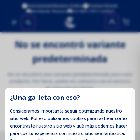
Environmental Monitors & More
Premium Brands
Worldwide Shipping
ISO 9001:2015 Certified
No se encontraron productos
No se encontró variante
predeterminada
No se encontró una variante predeterminada para este
producto. Por favor, ponte en contacto con el servicio
de atención al cliente.
¿Una galleta con eso?
Volver a la página de inicio
Consideramos importante seguir optimizando nuestro
sitio web. Por eso utilizamos cookies para rastrear cómo
encontraste nuestro sitio web y qué más podemos hacer
para que tu experiencia con nuestro sitio sea fantástica.