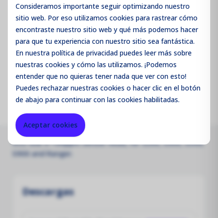
Consideramos importante seguir optimizando nuestro
sitio web. Por eso utilizamos cookies para rastrear cómo
Código de producto:
SHESP1
encontraste nuestro sitio web y qué más podemos hacer
para que tu experiencia con nuestro sitio sea fantástica.
Merk:
Aeroqual
En nuestra política de privacidad puedes leer más sobre
nuestras cookies y cómo las utilizamos. ¡Podemos
Parameter:
SO2
entender que no quieras tener nada que ver con esto!
Puedes
rechazar
nuestras cookies o hacer clic en el botón
de abajo para continuar con las cookies habilitadas.
Aceptar cookies
SO2 GSE 0-100ppm sensor head, for S200, S300, S500,
S900 and Ranger.
Descargas