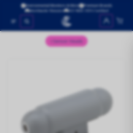
Environmental Monitors & More
Premium Brands
Worldwide Shipping
ISO 9001:2015 Certified
No se encontraron productos
Sensor Heads