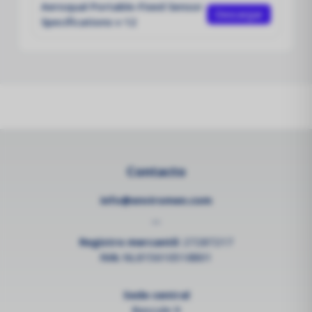
Aeroqual Portable-Fixed Sensor
Descargar
Specifications v 12
Contacto
info@enviromen.com
--
Registro mercantil:
27287217
IVA:
NL815610518B01
Sede central
Bascule 9