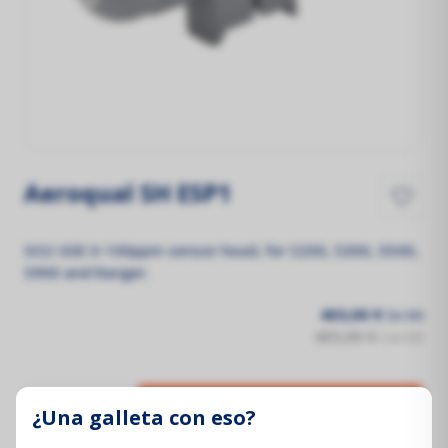
Aeroqual SH ESP1
SO2 GSE 0-100ppm sensor head, for S200, S300, S500,
S900 and Ranger.
403,00 €
Sin IVA
403,00 €
Con IVA
¿Una galleta con eso?
Añadir al carrito