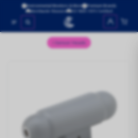
Environmental Monitors & More
Premium Brands
Worldwide Shipping
ISO 9001:2015 Certified
No se encontraron productos
Sensor Heads