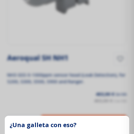
Aeroqual SH NH1
NH3 GSS 0-1000ppm sensor head (Leak Detection), for
S200, S300, S500, S900 and Ranger.
403,00 €
Sin IVA
403,00 €
Con IVA
¿Una galleta con eso?
Añadir al carrito