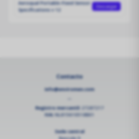
Aeroqual Portable-Fixed Sensor
Descargar
Specifications v 12
Contacto
info@enviromen.com
--
Registro mercantil:
27287217
IVA:
NL815610518B01
Sede central
Bascule 9