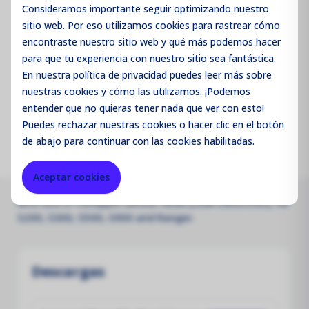
Consideramos importante seguir optimizando nuestro
sitio web. Por eso utilizamos cookies para rastrear cómo
Código de producto:
SHNH1
encontraste nuestro sitio web y qué más podemos hacer
para que tu experiencia con nuestro sitio sea fantástica.
Merk:
Aeroqual
En nuestra política de privacidad puedes leer más sobre
nuestras cookies y cómo las utilizamos. ¡Podemos
Parameter:
NH3
entender que no quieras tener nada que ver con esto!
Puedes
rechazar
nuestras cookies o hacer clic en el botón
de abajo para continuar con las cookies habilitadas.
Aceptar cookies
NH3 GSS 0-1000ppm sensor head (Leak Detection), for
S200, S300, S500, S900 and Ranger.
Descargas