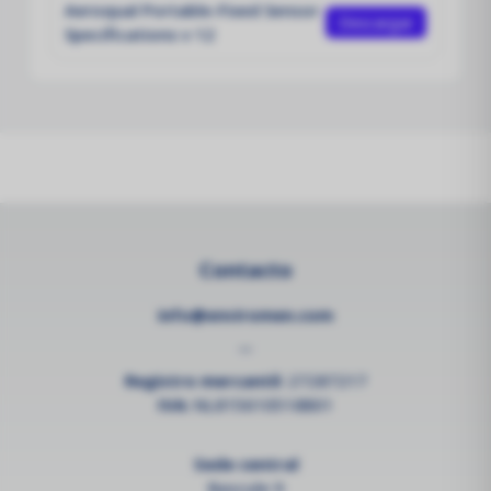
Aeroqual Portable-Fixed Sensor
Descargar
Specifications v 12
Contacto
info@enviromen.com
--
Registro mercantil:
27287217
IVA:
NL815610518B01
Sede central
Bascule 9