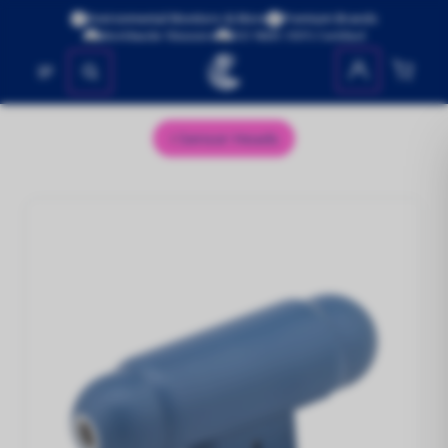
Environmental Monitors & More
Premium Brands
Worldwide Shipping
ISO 9001:2015 Certified
No se encontraron productos
Sensor Heads