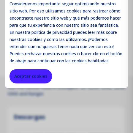
Consideramos importante seguir optimizando nuestro
sitio web. Por eso utilizamos cookies para rastrear cómo
Código de producto:
SHVOCH
encontraste nuestro sitio web y qué más podemos hacer
para que tu experiencia con nuestro sitio sea fantástica.
Merk:
Aeroqual
En nuestra política de privacidad puedes leer más sobre
nuestras cookies y cómo las utilizamos. ¡Podemos
Parameter:
VOC
entender que no quieras tener nada que ver con esto!
Puedes
rechazar
nuestras cookies o hacer clic en el botón
de abajo para continuar con las cookies habilitadas.
Aceptar cookies
VOC PID sensor head 0-2000ppm, for S200, S300, S500,
S900 and Ranger.
Descargas