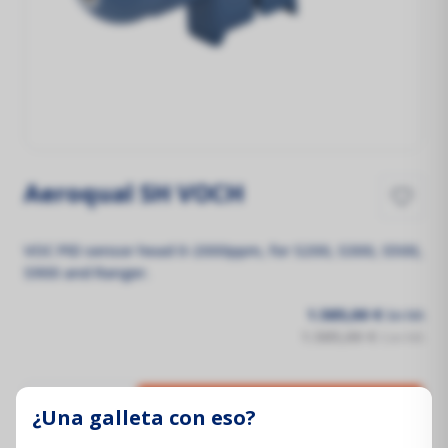
Aeroqual SH VOCH
VOC PID sensor head 0-2000ppm, for S200, S300, S500,
S900 and Ranger.
1.585,00 €
Sin IVA
1.585,00 €
Con IVA
¿Una galleta con eso?
Añadir al carrito