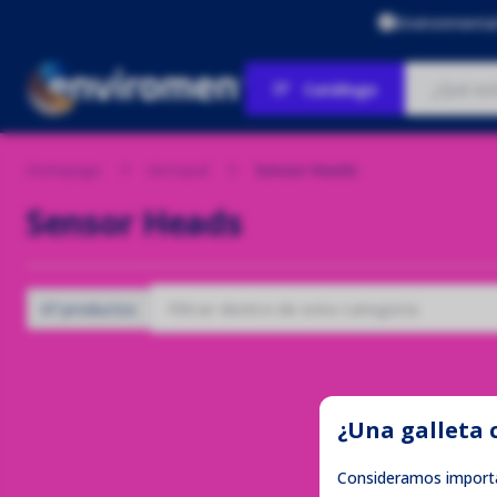
Environmenta
Catálogo
Homepage
Aeroqual
Sensor Heads
Sensor Heads
47 productos
¿Una galleta 
Consideramos importa