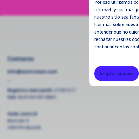
Por eso utilizamos c
sitio web y qué más 
nuestro sitio sea fant
leer más sobre nuestr
entender que no quier
rechazar
nuestras cook
continuar con las cook
Contacto
info@enviromen.com
Aceptar cookies
--
Registro mercantil:
27287217
IVA:
NL815610518B01
Sede central
Bascule 9
3981PH Bunnik