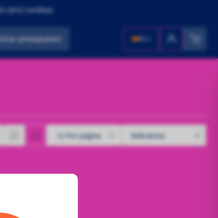
1:2015 Certified
icitar presupuesto
ES