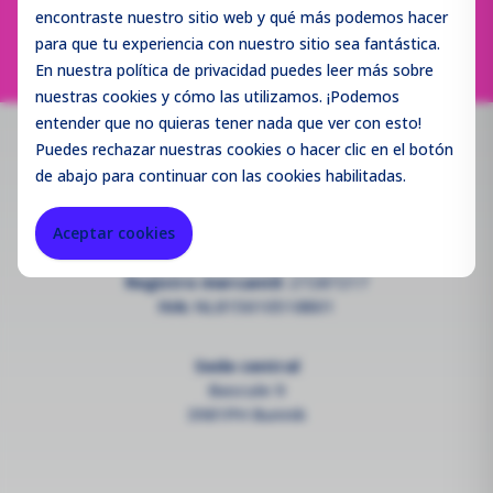
Página
Estás en la página
Página
Anterior
1
2
3
4
Siguiente
encontraste nuestro sitio web y qué más podemos hacer
para que tu experiencia con nuestro sitio sea fantástica.
En nuestra política de privacidad puedes leer más sobre
nuestras cookies y cómo las utilizamos. ¡Podemos
entender que no quieras tener nada que ver con esto!
Puedes
rechazar
nuestras cookies o hacer clic en el botón
Contacto
•
Abierto ahora
de abajo para continuar con las cookies habilitadas.
info@enviromen.com
Aceptar cookies
--
Registro mercantil:
27287217
IVA:
NL815610518B01
Sede central
Bascule 9
3981PH Bunnik