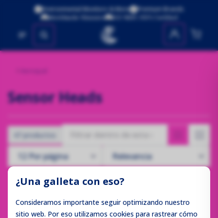
Environmental Monitors & More
Premium Brands
Worldwide Shipping
ISO 9001:2015 Certified
No se encontraron productos
Aeroqual
Sensor Heads
47 productos
¿Una galleta con eso?
Consideramos importante seguir optimizando nuestro
sitio web. Por eso utilizamos cookies para rastrear cómo